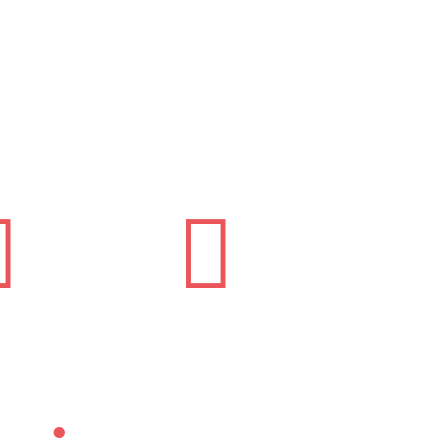


: