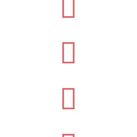


